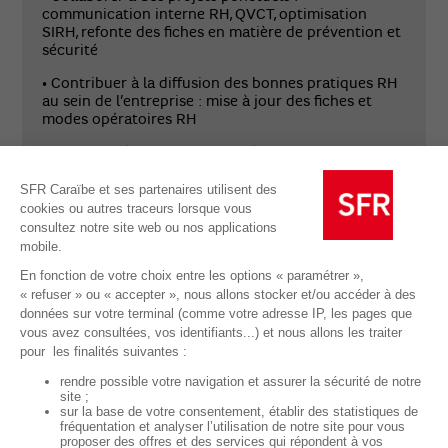
communication interne RH, QVCT, optimisation
SIRH, refonte des fiches en matière de prévention et
sécurité
• Contribuer à la diffusion des bonnes pratiques RH
au sein de l’entreprise : mise à jour des fiches et
modes opératoires RH
• Missions liées au SIRH : mise à jour des documents
sociaux, rédaction de modes opératoire, saisie de
données RH
PROFIL
De formation Bac + 4/5 en Ressources Humaines,
vous disposez idéalement d’une première
expérience dans le domaine, au cours de laquelle
vous avez découvert les processus liés au
développement des compétences et/ou à la Gestion
des Emplois et des Parcours Professionnels (GEPP)
.