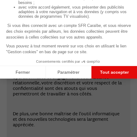
Vous êtes curieux(se) et vous avez envie
d’apprendre, de comprendre, structurer et donner
vie à des projets concrets. Votre rigueur, votre sens
de l’organisation et vos qualités rédactionnelles
seront des atouts pour accomplir efficacement les
missions confiées.
Vous avez envie d’évoluer dans un contexte
apprenant où l’on conjugue réflexion,
opérationnalité et engagement. Votre aisance
relationnelle, votre discrétion et votre respect de la
confidentialité sont des atouts qui vous
permettront de travailler à nos côtés.
De plus, une bonne maîtrise de l’outil informatique
et des nouvelles technologies sera largement
appréciée.